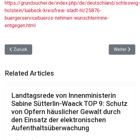
https://grundsucher.de/index.php/de/deutschland/schleswig-
holstein/luebeck-kreisfreie-stadt-hl/25876-
buergerservicebueros-nehmen-wunschtermine-
entgegen.html
Vorheriger Beitrag: Chance auf neue Fahrradstellplätze in der Inn
Nächster Bei
Zurück
Weiter
Related Articles
Landtagsrede von Innenministerin
Sabine Sütterlin-Waack TOP 9: Schutz
von Opfern häuslicher Gewalt durch
den Einsatz der elektronischen
Aufenthaltsüberwachung