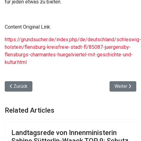
für jeden etwas zu bieten.
Content Original Link:
https://grundsucher.de/index.php/de/deutschland/schleswig-
holstein/flensburg-kreisfreie-stadt-fl/85087-juergensby-
flensburgs-charmantes-huegelviertel-mit-geschichte-und-
kultur.html
Vorheriger Beitrag: Carlisle-Park: Ein grünes Juwel in Flensburgs 
Nächster Beit
Zurück
Weiter
Related Articles
Landtagsrede von Innenministerin
Sabine Sütterlin-Waack TOP 9: Schutz