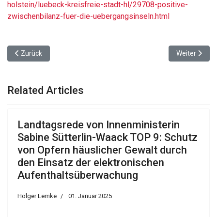
holstein/luebeck-kreisfreie-stadt-hl/29708-positive-
zwischenbilanz-fuer-die-uebergangsinseln.html
Vorheriger Beitrag: Lübeck-Travemünde
Nächster Beit
Zurück
Weiter
Related Articles
Landtagsrede von Innenministerin
Sabine Sütterlin-Waack TOP 9: Schutz
von Opfern häuslicher Gewalt durch
den Einsatz der elektronischen
Aufenthaltsüberwachung
Holger Lemke
01. Januar 2025