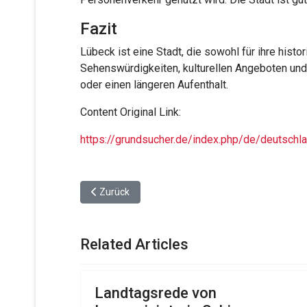
Fazit
Lübeck ist eine Stadt, die sowohl für ihre hist
Sehenswürdigkeiten, kulturellen Angeboten und 
oder einen längeren Aufenthalt.
Content Original Link:
https://grundsucher.de/index.php/de/deutschla
Vorheriger Beitrag: Lübeck erwartet Hitze-Inte
Zurück
Related Articles
Landtagsrede von