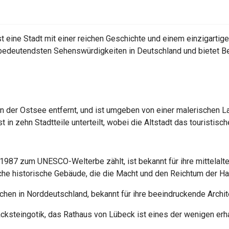
t eine Stadt mit einer reichen Geschichte und einem einzigarti
 bedeutendsten Sehenswürdigkeiten in Deutschland und bietet B
on der Ostsee entfernt, und ist umgeben von einer malerischen La
t in zehn Stadtteile unterteilt, wobei die Altstadt das touristisc
t 1987 zum UNESCO-Welterbe zählt, ist bekannt für ihre mittelalt
eiche historische Gebäude, die die Macht und den Reichtum der H
chen in Norddeutschland, bekannt für ihre beeindruckende Archit
Backsteingotik, das Rathaus von Lübeck ist eines der wenigen erha