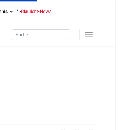
hnis
">
Blaulicht-News
Suchen