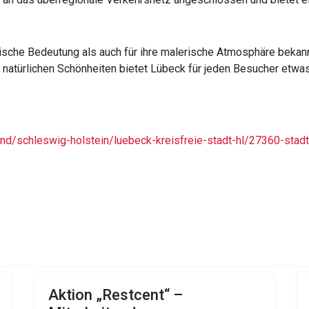
orische Bedeutung als auch für ihre malerische Atmosphäre bekannt
natürlichen Schönheiten bietet Lübeck für jeden Besucher etwas 
nd/schleswig-holstein/luebeck-kreisfreie-stadt-hl/27360-stadt
rmezzo zum Wochenende
Aktion „Restcent“ –