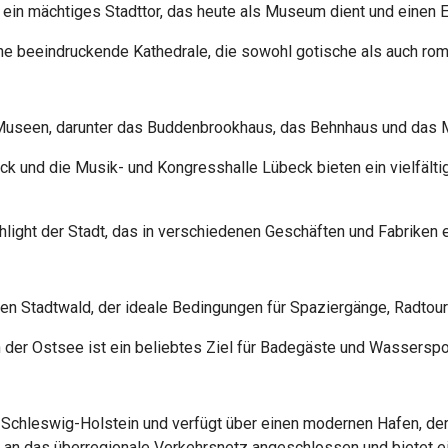
ein mächtiges Stadttor, das heute als Museum dient und einen Ein
ne beeindruckende Kathedrale, die sowohl gotische als auch rom
n Museen, darunter das Buddenbrookhaus, das Behnhaus und das
ck und die Musik- und Kongresshalle Lübeck bieten ein vielfälti
ighlight der Stadt, das in verschiedenen Geschäften und Fabriken
ßen Stadtwald, der ideale Bedingungen für Spaziergänge, Radtour
n der Ostsee ist ein beliebtes Ziel für Badegäste und Wasserspor
 Schleswig-Holstein und verfügt über einen modernen Hafen, der 
 an das überregionale Verkehrsnetz angeschlossen und bietet eine