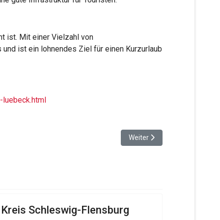
 ist. Mit einer Vielzahl von
und ist ein lohnendes Ziel für einen Kurzurlaub
-luebeck.html
Nächster Beitrag: Like A Praye
Weiter
Kreis Schleswig-Flensburg