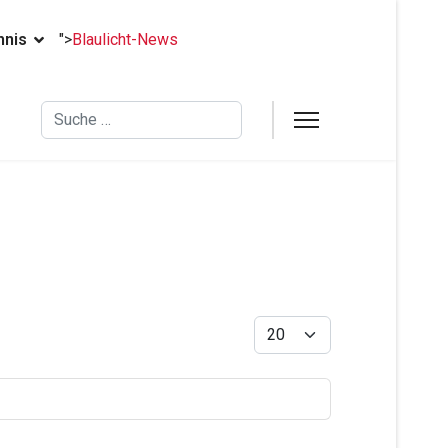
hnis
">
Blaulicht-News
Suchen
Anzeige #