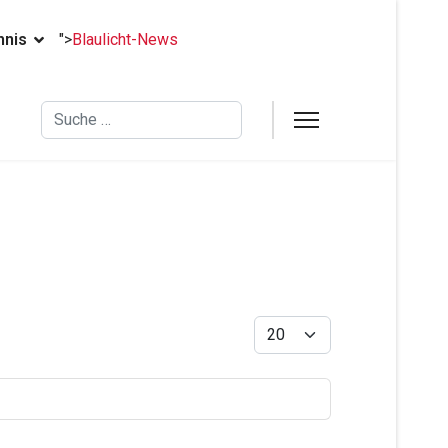
hnis
">
Blaulicht-News
Suchen
Anzeige #