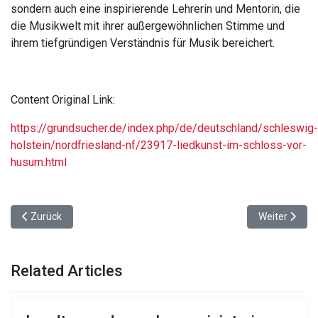
sondern auch eine inspirierende Lehrerin und Mentorin, die
die Musikwelt mit ihrer außergewöhnlichen Stimme und
ihrem tiefgründigen Verständnis für Musik bereichert.
Content Original Link:
https://grundsucher.de/index.php/de/deutschland/schleswig-
holstein/nordfriesland-nf/23917-liedkunst-im-schloss-vor-
husum.html
Vorheriger Beitrag: Flensburger Schifffahrtsmuseum: Geschichte 
Nächster Bei
Zurück
Weiter
Related Articles