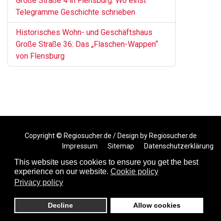
Große Straße 4 in Flensburg: Wo einst
Telegramme Geschichte schrieben
Historisches Wohn- und Geschäftshaus
Große Straße 36: Das „Flaschen-Wappen“
von Flensburg
Copyright ©
Regiosucher.de
/ Design by
Regiosucher.de
Impressum
Sitemap
Datenschutzerklärung
Cookie-Richtlinie
This website uses cookies to ensure you get the best
experience on our website.
Cookie policy
Privacy policy
Decline
Allow cookies